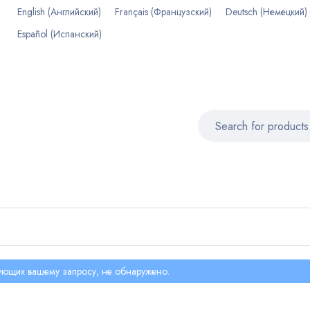
English
(
Английский
)
Français
(
Французский
)
Deutsch
(
Немецкий
)
Español
(
Испанский
)
вующих вашему запросу, не обнаружено.